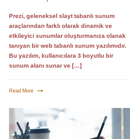
Prezi, geleneksel slayt tabanlı sunum
araçlarından farklı olarak dinamik ve
etkileyici sunumlar oluşturmanıza olanak
tanıyan bir web tabanlı sunum yazılımıdır.
Bu yazılım, kullanıcılara 3 boyutlu bir
sunum alanı sunar ve […]
Read More