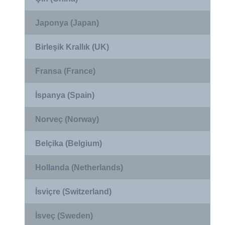
Japonya (Japan)
Birleşik Krallık (UK)
Fransa (France)
İspanya (Spain)
Norveç (Norway)
Belçika (Belgium)
Hollanda (Netherlands)
İsviçre (Switzerland)
İsveç (Sweden)