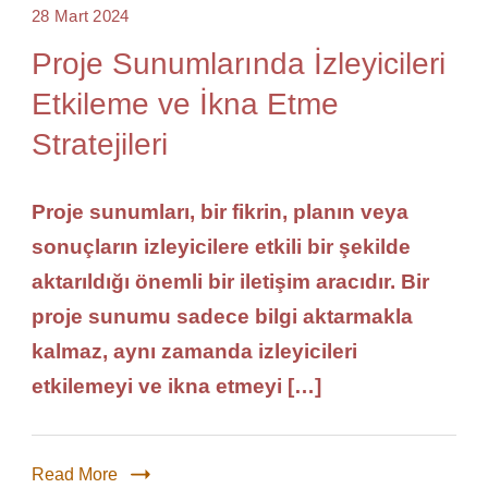
28 Mart 2024
Proje Sunumlarında İzleyicileri
Etkileme ve İkna Etme
Stratejileri
Proje sunumları, bir fikrin, planın veya
sonuçların izleyicilere etkili bir şekilde
aktarıldığı önemli bir iletişim aracıdır. Bir
proje sunumu sadece bilgi aktarmakla
kalmaz, aynı zamanda izleyicileri
etkilemeyi ve ikna etmeyi […]
Read More