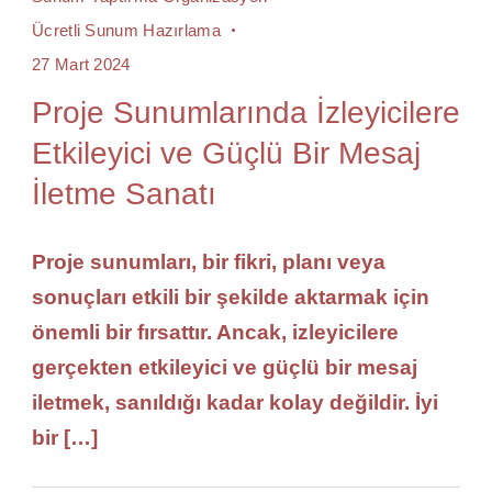
Ücretli Sunum Hazırlama
27 Mart 2024
Proje Sunumlarında İzleyicilere
Etkileyici ve Güçlü Bir Mesaj
İletme Sanatı
Proje sunumları, bir fikri, planı veya
sonuçları etkili bir şekilde aktarmak için
önemli bir fırsattır. Ancak, izleyicilere
gerçekten etkileyici ve güçlü bir mesaj
iletmek, sanıldığı kadar kolay değildir. İyi
bir […]