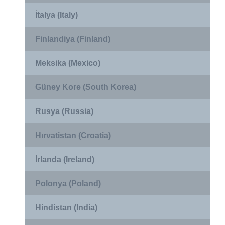
İtalya (Italy)
Finlandiya (Finland)
Meksika (Mexico)
Güney Kore (South Korea)
Rusya (Russia)
Hırvatistan (Croatia)
İrlanda (Ireland)
Polonya (Poland)
Hindistan (India)