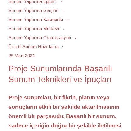
Sunum Yaptırma Eğitimi
Sunum Yaptırma Girişimi
Sunum Yaptırma Kategorisi
Sunum Yaptırma Merkezi
Sunum Yaptırma Organizasyon
Ücretli Sunum Hazırlama
28 Mart 2024
Proje Sunumlarında Başarılı
Sunum Teknikleri ve İpuçları
Proje sunumları, bir fikrin, planın veya
sonuçların etkili bir şekilde aktarılmasının
önemli bir parçasıdır. Başarılı bir sunum,
sadece içeriğin doğru bir şekilde iletilmesi