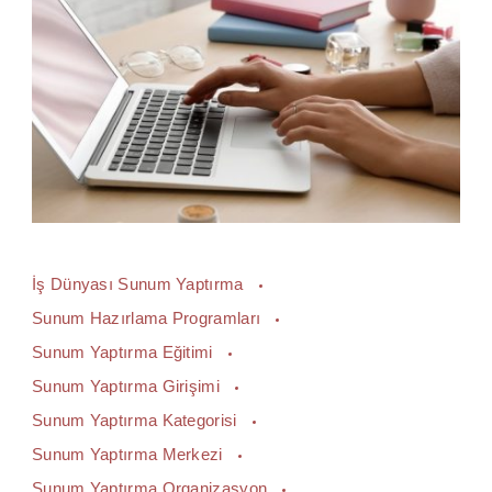
İş Dünyası Sunum Yaptırma
Sunum Hazırlama Programları
Sunum Yaptırma Eğitimi
Sunum Yaptırma Girişimi
Sunum Yaptırma Kategorisi
Sunum Yaptırma Merkezi
Sunum Yaptırma Organizasyon