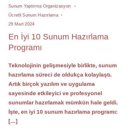
Sunum Yaptırma Organizasyon
Ücretli Sunum Hazırlama
29 Mart 2024
En İyi 10 Sunum Hazırlama
Programı
Teknolojinin gelişmesiyle birlikte, sunum
hazırlama süreci de oldukça kolaylaştı.
Artık birçok yazılım ve uygulama
sayesinde etkileyici ve profesyonel
sunumlar hazırlamak mümkün hale geldi.
İşte, en iyi 10 sunum hazırlama programı:
[…]