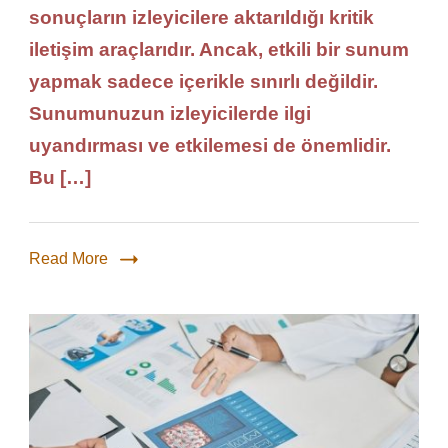
sonuçların izleyicilere aktarıldığı kritik
iletişim araçlarıdır. Ancak, etkili bir sunum
yapmak sadece içerikle sınırlı değildir.
Sunumunuzun izleyicilerde ilgi
uyandırması ve etkilemesi de önemlidir.
Bu […]
Read More