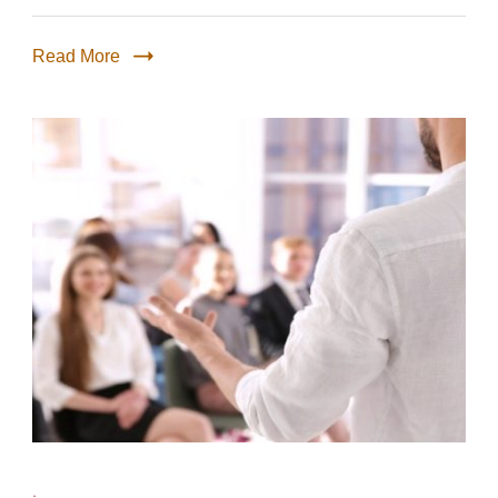
Read More