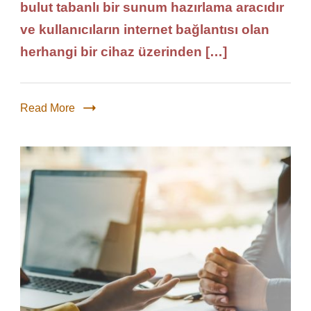
bulut tabanlı bir sunum hazırlama aracıdır
ve kullanıcıların internet bağlantısı olan
herhangi bir cihaz üzerinden […]
Read More