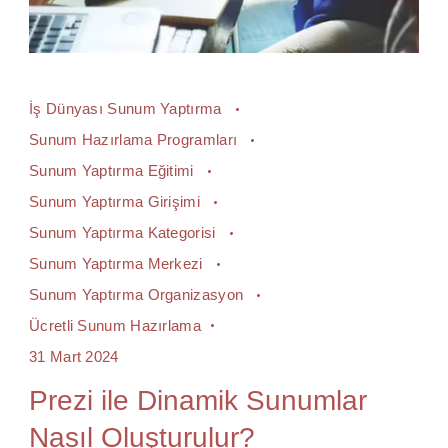
İş Dünyası Sunum Yaptırma
Sunum Hazırlama Programları
Sunum Yaptırma Eğitimi
Sunum Yaptırma Girişimi
Sunum Yaptırma Kategorisi
Sunum Yaptırma Merkezi
Sunum Yaptırma Organizasyon
Ücretli Sunum Hazırlama
31 Mart 2024
Prezi ile Dinamik Sunumlar
Nasıl Oluşturulur?