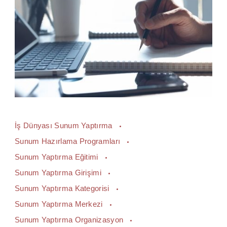
İş Dünyası Sunum Yaptırma
Sunum Hazırlama Programları
Sunum Yaptırma Eğitimi
Sunum Yaptırma Girişimi
Sunum Yaptırma Kategorisi
Sunum Yaptırma Merkezi
Sunum Yaptırma Organizasyon