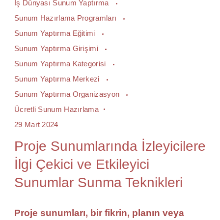
İş Dünyası Sunum Yaptırma
Sunum Hazırlama Programları
Sunum Yaptırma Eğitimi
Sunum Yaptırma Girişimi
Sunum Yaptırma Kategorisi
Sunum Yaptırma Merkezi
Sunum Yaptırma Organizasyon
Ücretli Sunum Hazırlama
29 Mart 2024
Proje Sunumlarında İzleyicilere
İlgi Çekici ve Etkileyici
Sunumlar Sunma Teknikleri
Proje sunumları, bir fikrin, planın veya