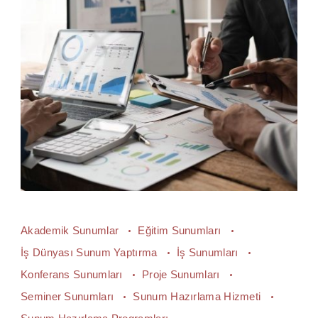
Akademik Sunumlar
Eğitim Sunumları
İş Dünyası Sunum Yaptırma
İş Sunumları
Konferans Sunumları
Proje Sunumları
Seminer Sunumları
Sunum Hazırlama Hizmeti