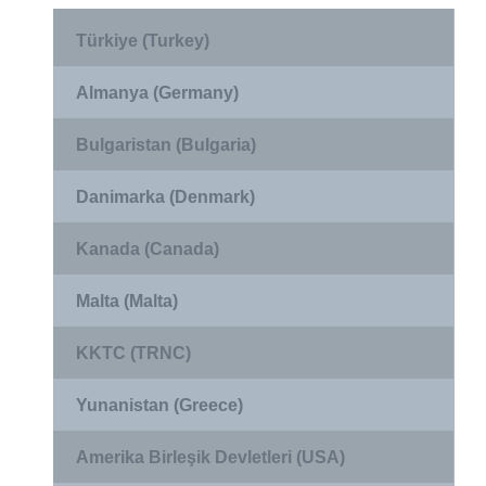
Türkiye (Turkey)
Almanya (Germany)
Bulgaristan (Bulgaria)
Danimarka (Denmark)
Kanada (Canada)
Malta (Malta)
KKTC (TRNC)
Yunanistan (Greece)
Amerika Birleşik Devletleri (USA)