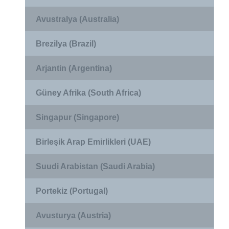
Avustralya (Australia)
Brezilya (Brazil)
Arjantin (Argentina)
Güney Afrika (South Africa)
Singapur (Singapore)
Birleşik Arap Emirlikleri (UAE)
Suudi Arabistan (Saudi Arabia)
Portekiz (Portugal)
Avusturya (Austria)