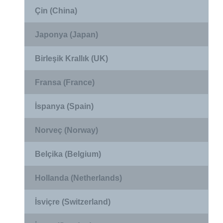
Çin (China)
Japonya (Japan)
Birleşik Krallık (UK)
Fransa (France)
İspanya (Spain)
Norveç (Norway)
Belçika (Belgium)
Hollanda (Netherlands)
İsviçre (Switzerland)