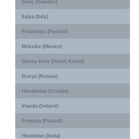
İsveç (Sweden)
İtalya (Italy)
Finlandiya (Finland)
Meksika (Mexico)
Güney Kore (South Korea)
Rusya (Russia)
Hırvatistan (Croatia)
İrlanda (Ireland)
Polonya (Poland)
Hindistan (India)