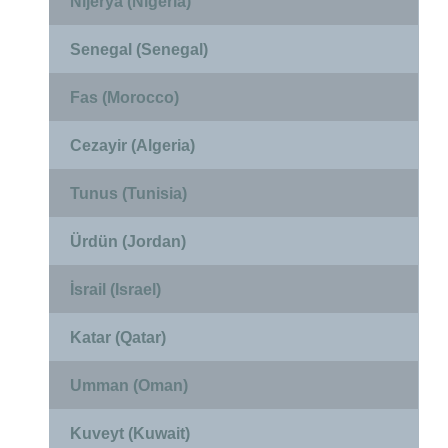
Nijerya (Nigeria)
Senegal (Senegal)
Fas (Morocco)
Cezayir (Algeria)
Tunus (Tunisia)
Ürdün (Jordan)
İsrail (Israel)
Katar (Qatar)
Umman (Oman)
Kuveyt (Kuwait)