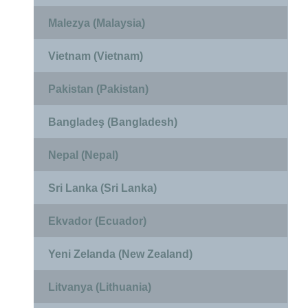
Malezya (Malaysia)
Vietnam (Vietnam)
Pakistan (Pakistan)
Bangladeş (Bangladesh)
Nepal (Nepal)
Sri Lanka (Sri Lanka)
Ekvador (Ecuador)
Yeni Zelanda (New Zealand)
Litvanya (Lithuania)