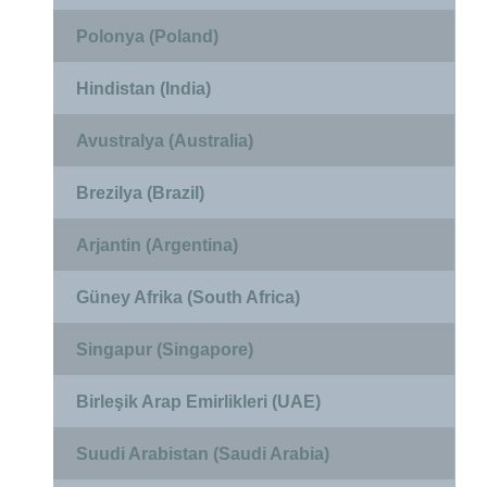
Polonya (Poland)
Hindistan (India)
Avustralya (Australia)
Brezilya (Brazil)
Arjantin (Argentina)
Güney Afrika (South Africa)
Singapur (Singapore)
Birleşik Arap Emirlikleri (UAE)
Suudi Arabistan (Saudi Arabia)