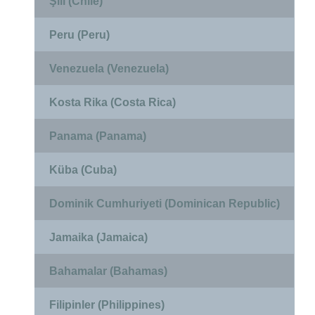
Şili (Chile)
Peru (Peru)
Venezuela (Venezuela)
Kosta Rika (Costa Rica)
Panama (Panama)
Küba (Cuba)
Dominik Cumhuriyeti (Dominican Republic)
Jamaika (Jamaica)
Bahamalar (Bahamas)
Filipinler (Philippines)