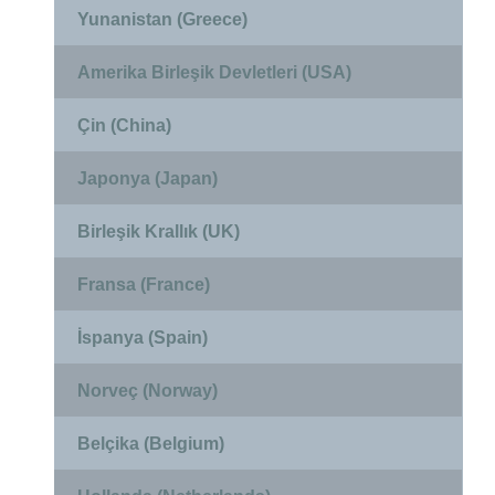
Yunanistan (Greece)
Amerika Birleşik Devletleri (USA)
Çin (China)
Japonya (Japan)
Birleşik Krallık (UK)
Fransa (France)
İspanya (Spain)
Norveç (Norway)
Belçika (Belgium)