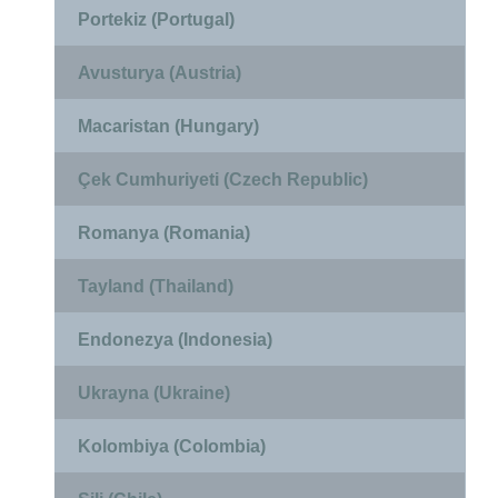
Portekiz (Portugal)
Avusturya (Austria)
Macaristan (Hungary)
Çek Cumhuriyeti (Czech Republic)
Romanya (Romania)
Tayland (Thailand)
Endonezya (Indonesia)
Ukrayna (Ukraine)
Kolombiya (Colombia)