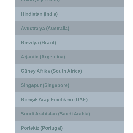
Hindistan (India)
Avustralya (Australia)
Brezilya (Brazil)
Arjantin (Argentina)
Güney Afrika (South Africa)
Singapur (Singapore)
Birleşik Arap Emirlikleri (UAE)
Suudi Arabistan (Saudi Arabia)
Portekiz (Portugal)