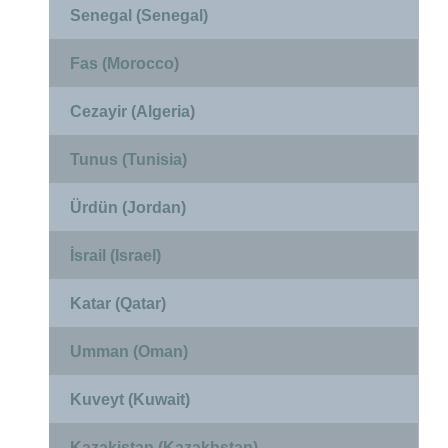
Senegal (Senegal)
Fas (Morocco)
Cezayir (Algeria)
Tunus (Tunisia)
Ürdün (Jordan)
İsrail (Israel)
Katar (Qatar)
Umman (Oman)
Kuveyt (Kuwait)
Kazakistan (Kazakhstan)