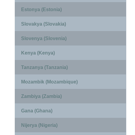
Estonya (Estonia)
Slovakya (Slovakia)
Slovenya (Slovenia)
Kenya (Kenya)
Tanzanya (Tanzania)
Mozambik (Mozambique)
Zambiya (Zambia)
Gana (Ghana)
Nijerya (Nigeria)