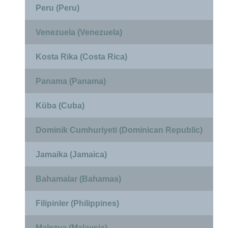
Peru (Peru)
Venezuela (Venezuela)
Kosta Rika (Costa Rica)
Panama (Panama)
Küba (Cuba)
Dominik Cumhuriyeti (Dominican Republic)
Jamaika (Jamaica)
Bahamalar (Bahamas)
Filipinler (Philippines)
Malezya (Malaysia)