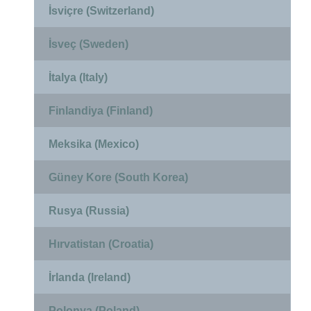
İsviçre (Switzerland)
İsveç (Sweden)
İtalya (Italy)
Finlandiya (Finland)
Meksika (Mexico)
Güney Kore (South Korea)
Rusya (Russia)
Hırvatistan (Croatia)
İrlanda (Ireland)
Polonya (Poland)