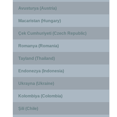
Avusturya (Austria)
Macaristan (Hungary)
Çek Cumhuriyeti (Czech Republic)
Romanya (Romania)
Tayland (Thailand)
Endonezya (Indonesia)
Ukrayna (Ukraine)
Kolombiya (Colombia)
Şili (Chile)