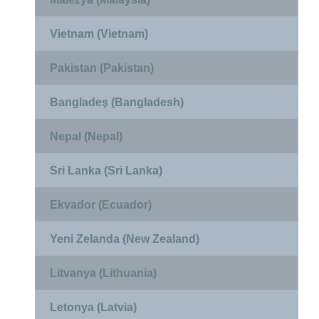
Vietnam (Vietnam)
Pakistan (Pakistan)
Bangladeş (Bangladesh)
Nepal (Nepal)
Sri Lanka (Sri Lanka)
Ekvador (Ecuador)
Yeni Zelanda (New Zealand)
Litvanya (Lithuania)
Letonya (Latvia)