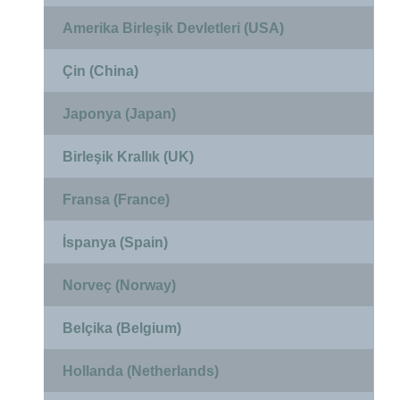
Amerika Birleşik Devletleri (USA)
Çin (China)
Japonya (Japan)
Birleşik Krallık (UK)
Fransa (France)
İspanya (Spain)
Norveç (Norway)
Belçika (Belgium)
Hollanda (Netherlands)