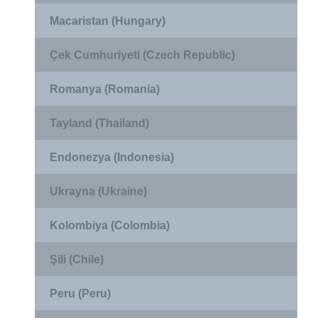
Macaristan (Hungary)
Çek Cumhuriyeti (Czech Republic)
Romanya (Romania)
Tayland (Thailand)
Endonezya (Indonesia)
Ukrayna (Ukraine)
Kolombiya (Colombia)
Şili (Chile)
Peru (Peru)