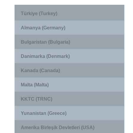
Türkiye (Turkey)
Almanya (Germany)
Bulgaristan (Bulgaria)
Danimarka (Denmark)
Kanada (Canada)
Malta (Malta)
KKTC (TRNC)
Yunanistan (Greece)
Amerika Birleşik Devletleri (USA)