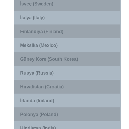
İsveç (Sweden)
İtalya (Italy)
Finlandiya (Finland)
Meksika (Mexico)
Güney Kore (South Korea)
Rusya (Russia)
Hırvatistan (Croatia)
İrlanda (Ireland)
Polonya (Poland)
Hindistan (India)