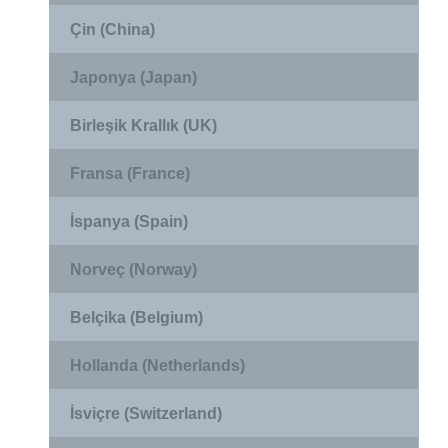
Çin (China)
Japonya (Japan)
Birleşik Krallık (UK)
Fransa (France)
İspanya (Spain)
Norveç (Norway)
Belçika (Belgium)
Hollanda (Netherlands)
İsviçre (Switzerland)