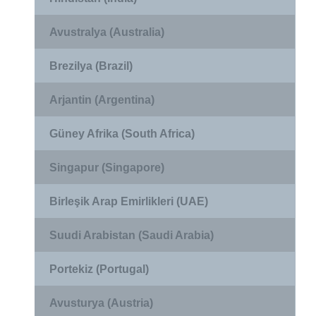
Avustralya (Australia)
Brezilya (Brazil)
Arjantin (Argentina)
Güney Afrika (South Africa)
Singapur (Singapore)
Birleşik Arap Emirlikleri (UAE)
Suudi Arabistan (Saudi Arabia)
Portekiz (Portugal)
Avusturya (Austria)