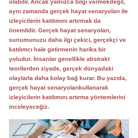
Senary
olabilir. Ancak yalnızca
bilgi vermek
değil,
Sunar
aynı zamanda
gerçek hayat senaryoları
ile
Katılı
izleyicilerin
katılımını
artırmak da
Artır
önemlidir.
Gerçek hayat senaryoları
,
sunumunuzu daha
ilgi çekici
,
gerçekçi
ve
katılımcı
hale getirmenin harika bir
yoludur. İnsanlar genellikle
abstrakt
teorilerden
ziyade,
gerçek dünyadaki
olaylarla
daha kolay bağ kurar. Bu yazıda,
gerçek hayat senaryoları
kullanarak
izleyicilerin
katılımını artırma
yöntemlerini
inceleyeceğiz.