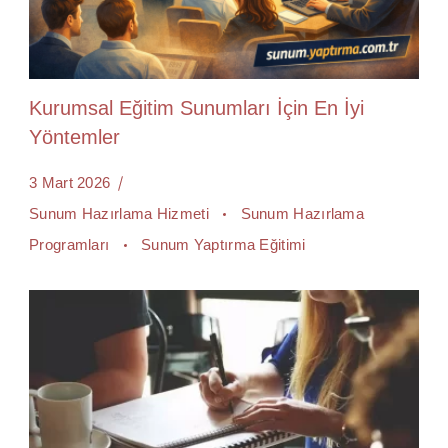
Kurumsal Eğitim Sunumları İçin En İyi
Yöntemler
3 Mart 2026
Sunum Hazırlama Hizmeti
Sunum Hazırlama
Programları
Sunum Yaptırma Eğitimi