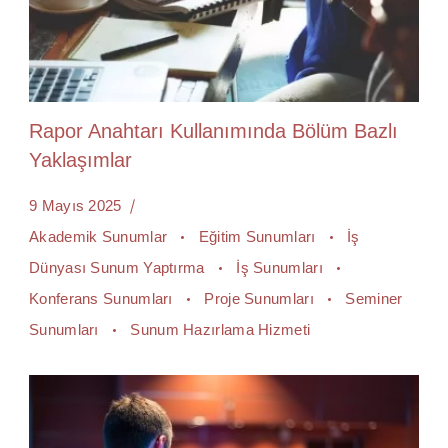
Rapor Anahtarı Kullanımında Bölüm Bazlı
Yaklaşımlar
9 Mayıs 2025
Akademik Sunumlar
Eğitim Sunumları
İş
Dünyası Sunum Yaptırma
İş Sunumları
Konferans Sunumları
Proje Sunumları
Seminer
Sunumları
Sunum Hazırlama Hizmeti