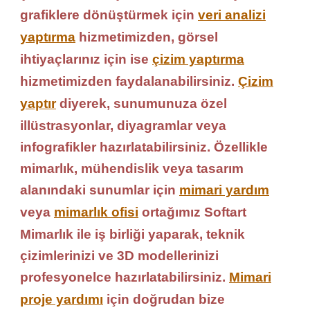
grafiklere dönüştürmek için
veri analizi
yaptırma
hizmetimizden, görsel
ihtiyaçlarınız için ise
çizim yaptırma
hizmetimizden faydalanabilirsiniz.
Çizim
yaptır
diyerek, sunumunuza özel
illüstrasyonlar, diyagramlar veya
infografikler hazırlatabilirsiniz. Özellikle
mimarlık, mühendislik veya tasarım
alanındaki sunumlar için
mimari yardım
veya
mimarlık ofisi
ortağımız Softart
Mimarlık ile iş birliği yaparak, teknik
çizimlerinizi ve 3D modellerinizi
profesyonelce hazırlatabilirsiniz.
Mimari
proje yardımı
için doğrudan bize