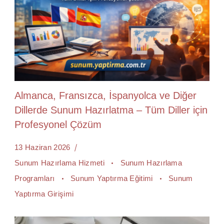
Almanca, Fransızca, İspanyolca ve Diğer
Dillerde Sunum Hazırlatma – Tüm Diller için
Profesyonel Çözüm
13 Haziran 2026
Sunum Hazırlama Hizmeti
Sunum Hazırlama
Programları
Sunum Yaptırma Eğitimi
Sunum
Yaptırma Girişimi