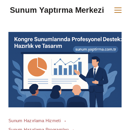
Skip
Sunum Yaptırma Merkezi
to
content
Sunum Hazırlama Hizmeti
Sunum Hazırlama Programları