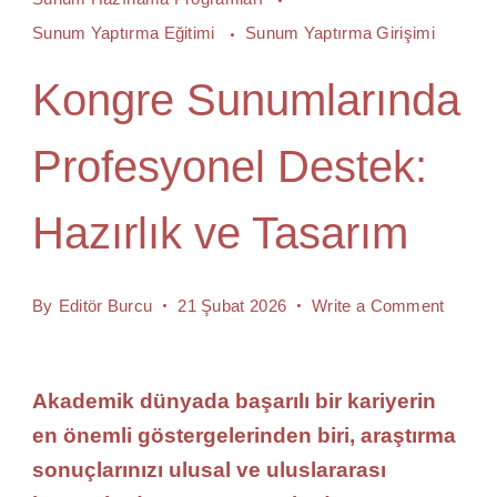
Sunum Yaptırma Eğitimi
Sunum Yaptırma Girişimi
Kongre Sunumlarında
Profesyonel Destek:
Hazırlık ve Tasarım
on
By
Editör Burcu
21 Şubat 2026
Write a Comment
Kongr
Sunuml
Akademik dünyada başarılı bir kariyerin
Profes
en önemli göstergelerinden biri, araştırma
Destek
sonuçlarınızı ulusal ve uluslararası
Hazırlı