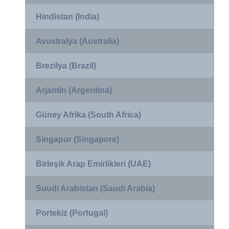
Hindistan (India)
Avustralya (Australia)
Brezilya (Brazil)
Arjantin (Argentina)
Güney Afrika (South Africa)
Singapur (Singapore)
Birleşik Arap Emirlikleri (UAE)
Suudi Arabistan (Saudi Arabia)
Portekiz (Portugal)