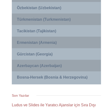
Özbekistan (Uzbekistan)
Türkmenistan (Turkmenistan)
Tacikistan (Tajikistan)
Ermenistan (Armenia)
Gürcistan (Georgia)
Azerbaycan (Azerbaijan)
Bosna-Hersek (Bosnia & Herzegovina)
Son Yazılar
Ludus ve Slides ile Yaratıcı Ajanslar için Sıra Dışı