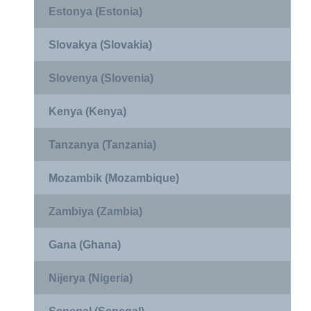
Estonya (Estonia)
Slovakya (Slovakia)
Slovenya (Slovenia)
Kenya (Kenya)
Tanzanya (Tanzania)
Mozambik (Mozambique)
Zambiya (Zambia)
Gana (Ghana)
Nijerya (Nigeria)