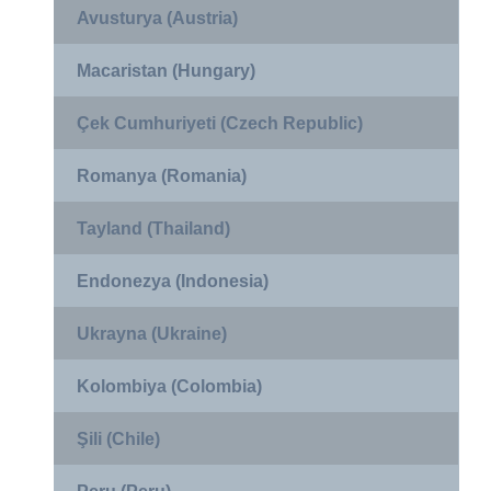
Avusturya (Austria)
Macaristan (Hungary)
Çek Cumhuriyeti (Czech Republic)
Romanya (Romania)
Tayland (Thailand)
Endonezya (Indonesia)
Ukrayna (Ukraine)
Kolombiya (Colombia)
Şili (Chile)