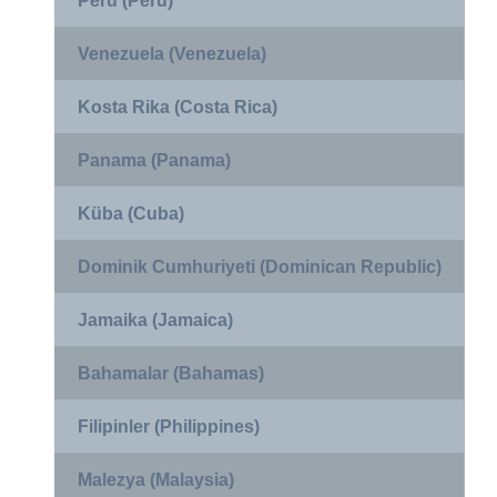
Peru (Peru)
Venezuela (Venezuela)
Kosta Rika (Costa Rica)
Panama (Panama)
Küba (Cuba)
Dominik Cumhuriyeti (Dominican Republic)
Jamaika (Jamaica)
Bahamalar (Bahamas)
Filipinler (Philippines)
Malezya (Malaysia)