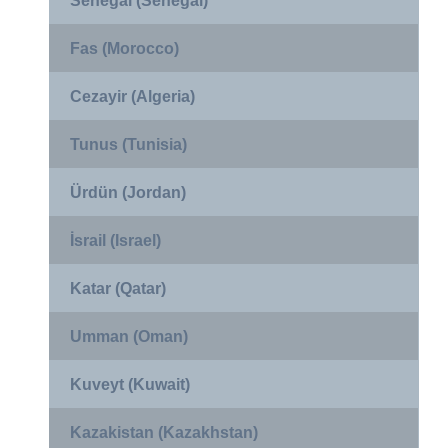
Senegal (Senegal)
Fas (Morocco)
Cezayir (Algeria)
Tunus (Tunisia)
Ürdün (Jordan)
İsrail (Israel)
Katar (Qatar)
Umman (Oman)
Kuveyt (Kuwait)
Kazakistan (Kazakhstan)