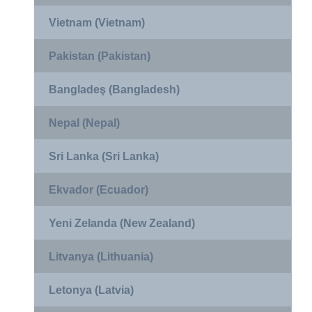
Vietnam (Vietnam)
Pakistan (Pakistan)
Bangladeş (Bangladesh)
Nepal (Nepal)
Sri Lanka (Sri Lanka)
Ekvador (Ecuador)
Yeni Zelanda (New Zealand)
Litvanya (Lithuania)
Letonya (Latvia)