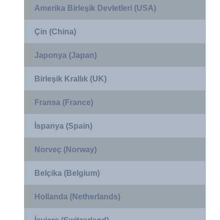
Amerika Birleşik Devletleri (USA)
Çin (China)
Japonya (Japan)
Birleşik Krallık (UK)
Fransa (France)
İspanya (Spain)
Norveç (Norway)
Belçika (Belgium)
Hollanda (Netherlands)