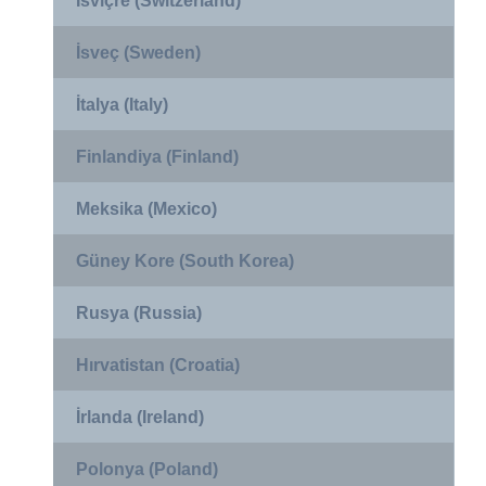
İsviçre (Switzerland)
İsveç (Sweden)
İtalya (Italy)
Finlandiya (Finland)
Meksika (Mexico)
Güney Kore (South Korea)
Rusya (Russia)
Hırvatistan (Croatia)
İrlanda (Ireland)
Polonya (Poland)